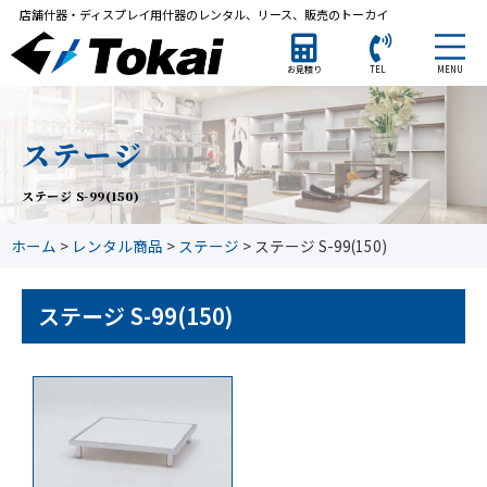
店舗什器・ディスプレイ用什器のレンタル、リース、販売のトーカイ
MENU
お見積り
TEL
ステージ
ステージ S-99(150)
ホーム
>
レンタル商品
>
ステージ
>
ステージ S-99(150)
ステージ S-99(150)