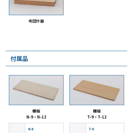
布団什器
付属品
棚板
棚板
N-9・N-12
T-9・T-12
N-9
T-9